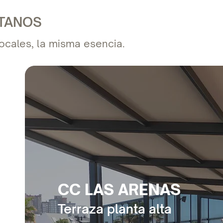
ÍTANOS
locales, la misma esencia.
CC LAS ARENAS
Terraza planta alta