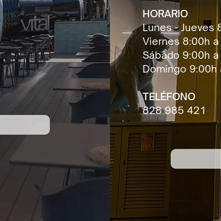
HORARIO
Lunes - Jueves 
Viernes 8:00h a
Sábado 9:00h a
Domingo 9:00h 
TELÉFONO
828 985 421