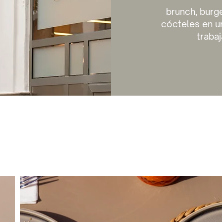
brunch, burg
cócteles en u
traba